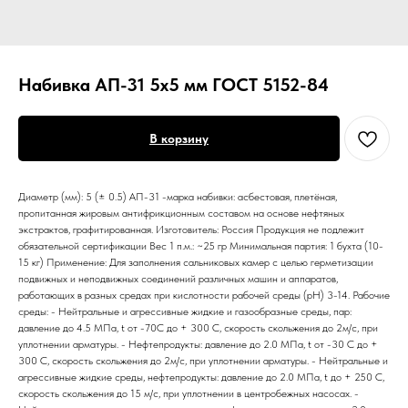
Набивка АП-31 5х5 мм ГОСТ 5152-84
В корзину
Диаметр (мм): 5 (± 0.5) АП-31 -марка набивки: асбестовая, плетёная,
пропитанная жировым антифрикционным составом на основе нефтяных
экстрактов, графитированная. Изготовитель: Россия Продукция не подлежит
обязательной сертификации Вес 1 п.м.: ~25 гр Минимальная партия: 1 бухта (10-
15 кг) Применение: Для заполнения сальниковых камер с целью герметизации
подвижных и неподвижных соединений различных машин и аппаратов,
работающих в разных средах при кислотности рабочей среды (pH) 3-14. Рабочие
среды: - Нейтральные и агрессивные жидкие и газообразные среды, пар:
давление до 4.5 МПа, t от -70С до + 300 С, скорость скольжения до 2м/с, при
уплотнении арматуры. - Нефтепродукты: давление до 2.0 МПа, t от -30 С до +
300 С, скорость скольжения до 2м/с, при уплотнении арматуры. - Нейтральные и
агрессивные жидкие среды, нефтепродукты: давление до 2.0 МПа, t до + 250 С,
скорость скольжения до 15 м/с, при уплотнении в центробежных насосах. -