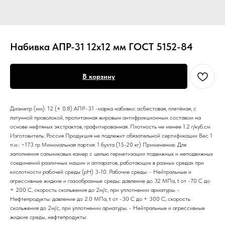
Набивка АПР-31 12х12 мм ГОСТ 5152-84
В корзину
Диаметр (мм): 12 (± 0.8) АПР-31 -марка набивки: асбестовая, плетёная, с
латунной проволокой, пропитанная жировым антифрикционным составом на
основе нефтяных экстрактов, графитированная. Плотность не менее 1.2 г/куб.см
Изготовитель: Россия Продукция не подлежит обязательной сертификации Вес 1
п.м.: ~173 гр Минимальная партия: 1 бухта (15-20 кг) Применение: Для
заполнения сальниковых камер с целью герметизации подвижных и неподвижных
соединений различных машин и аппаратов, работающих в разных средах при
кислотности рабочей среды (pH) 3-10. Рабочие среды: - Нейтральные и
агрессивные жидкие и газообразные среды: давление до 32 МПа, t от -70 С до
+ 200 С, скорость скольжения до 2м/с, при уплотнении арматуры. -
Нефтепродукты: давление до 2.0 МПа, t от -30 С до + 300 С, скорость
скольжения до 2м/с, при уплотнении арматуры. - Нейтральные и агрессивные
жидкие среды, нефтепродукты: