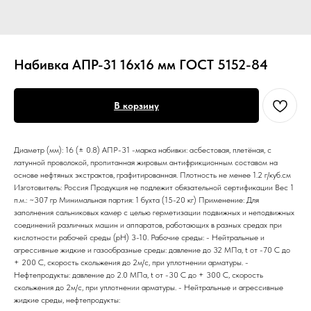
Набивка АПР-31 16х16 мм ГОСТ 5152-84
В корзину
Диаметр (мм): 16 (± 0.8) АПР-31 -марка набивки: асбестовая, плетёная, с
латунной проволокой, пропитанная жировым антифрикционным составом на
основе нефтяных экстрактов, графитированная. Плотность не менее 1.2 г/куб.см
Изготовитель: Россия Продукция не подлежит обязательной сертификации Вес 1
п.м.: ~307 гр Минимальная партия: 1 бухта (15-20 кг) Применение: Для
заполнения сальниковых камер с целью герметизации подвижных и неподвижных
соединений различных машин и аппаратов, работающих в разных средах при
кислотности рабочей среды (pH) 3-10. Рабочие среды: - Нейтральные и
агрессивные жидкие и газообразные среды: давление до 32 МПа, t от -70 С до
+ 200 С, скорость скольжения до 2м/с, при уплотнении арматуры. -
Нефтепродукты: давление до 2.0 МПа, t от -30 С до + 300 С, скорость
скольжения до 2м/с, при уплотнении арматуры. - Нейтральные и агрессивные
жидкие среды, нефтепродукты: