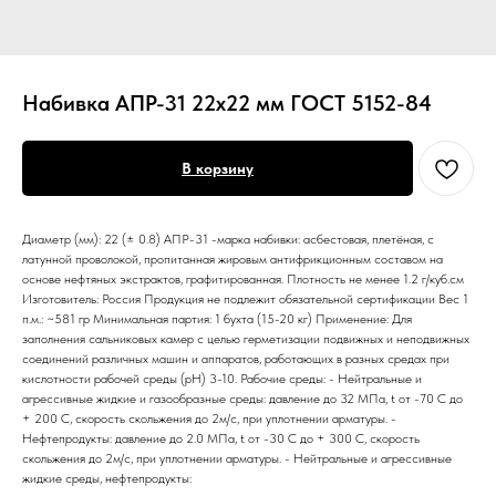
Набивка АПР-31 22х22 мм ГОСТ 5152-84
В корзину
Диаметр (мм): 22 (± 0.8) АПР-31 -марка набивки: асбестовая, плетёная, с
латунной проволокой, пропитанная жировым антифрикционным составом на
основе нефтяных экстрактов, графитированная. Плотность не менее 1.2 г/куб.см
Изготовитель: Россия Продукция не подлежит обязательной сертификации Вес 1
п.м.: ~581 гр Минимальная партия: 1 бухта (15-20 кг) Применение: Для
заполнения сальниковых камер с целью герметизации подвижных и неподвижных
соединений различных машин и аппаратов, работающих в разных средах при
кислотности рабочей среды (pH) 3-10. Рабочие среды: - Нейтральные и
агрессивные жидкие и газообразные среды: давление до 32 МПа, t от -70 С до
+ 200 С, скорость скольжения до 2м/с, при уплотнении арматуры. -
Нефтепродукты: давление до 2.0 МПа, t от -30 С до + 300 С, скорость
скольжения до 2м/с, при уплотнении арматуры. - Нейтральные и агрессивные
жидкие среды, нефтепродукты: