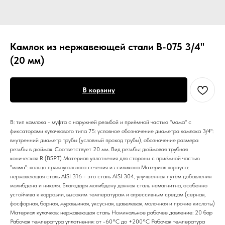
Камлок из нержавеющей стали B-075 3/4"
(20 мм)
В корзину
В: тип камлока - муфта с наружней резьбой и приёмной частью "мама" с
фиксаторами кулачкового типа 75: условное обозначение диаметра камлока 3/4":
внутренний диаметр трубы (условный проход трубы), обозначение размера
резьбы в дюймах. Соответствует 20 мм. Вид резьбы: дюймовая трубная
коническая R (BSPT) Материал уплотнения для стороны с приёмной частью
"мама": кольцо прямоугольного сечения из силикона Материал корпуса:
нержавеющая сталь AISI 316 - это сталь AISI 304, улучшенная путём добавления
молибдена и никеля. Благодаря молибдену данная сталь немагнитна, особенно
устойчива к коррозии, высоким температурам и агрессивным средам (серная,
фосфорная, борная, муравьиная, уксусная, щавелевая, молочная и прочие кислоты)
Материал кулачков: нержавеющая сталь Номинальное рабочее давление: 20 бар
Рабочая температура уплотнения: от -60°C до +200°C Рабочая температура