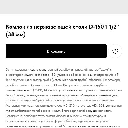
Камлок из нержавеющей стали D-150 1 1/2"
(38 мм)
В корзину
D: тип камлока - муфта с внутренней резьбой и приёмной частью "мама" с
фиксаторами кулачкового типа 150: условное обозначение диаметра камлока 1
1/2": внутренний диаметр трубы (условный проход трубы), обозначение размера
резьбы в дюймах. Соответствует 38 мм. Вид резьбы: дюймовая трубная
цилиндрическая G (BSPP) Материал уплотнения для стороны с приёмной частью
"мама": кольцо прямоугольного сечения из силикона Материал уплотнения для
стороны с внутренней резьбой: кольцо прямоугольного сечения из силикона
Материал корпуса: нержавеющая сталь AISI 316 - это сталь AISI 304, улучшенная
путём добавления молибдена и никеля. Благодаря молибдену данная сталь
немагнитна, особенно устойчива к коррозии, высоким температурам и
агрессивным средам (серная, фосфорная, борная, муравьиная, уксусная,
щавелевая, молочная и прочие кислоты) Материал кулачков: нержавеющая сталь