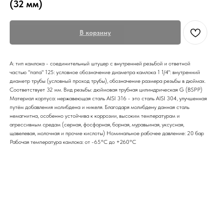
(32 мм)
В корзину
А: тип камлока - соединительный штуцер с внутренней резьбой и ответной
частью "папа" 125: условное обозначение диаметра камлока 1 1/4": внутренний
диаметр трубы (условный проход трубы), обозначение размера резьбы в дюймах.
Соответствует 32 мм. Вид резьбы: дюймовая трубная цилиндрическая G (BSPP)
Материал корпуса: нержавеющая сталь AISI 316 - это сталь AISI 304, улучшенная
путём добавления молибдена и никеля. Благодаря молибдену данная сталь
немагнитна, особенно устойчива к коррозии, высоким температурам и
агрессивным средам (серная, фосфорная, борная, муравьиная, уксусная,
щавелевая, молочная и прочие кислоты) Номинальное рабочее давление: 20 бар
Рабочая температура камлока: от -65°C до +260°C