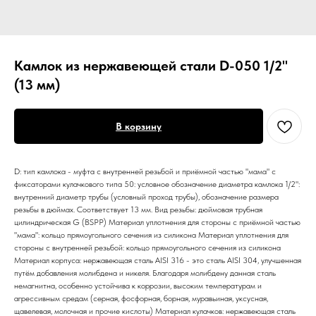
Камлок из нержавеющей стали D-050 1/2"
(13 мм)
В корзину
D: тип камлока - муфта с внутренней резьбой и приёмной частью "мама" с
фиксаторами кулачкового типа 50: условное обозначение диаметра камлока 1/2":
внутренний диаметр трубы (условный проход трубы), обозначение размера
резьбы в дюймах. Соответствует 13 мм. Вид резьбы: дюймовая трубная
цилиндрическая G (BSPP) Материал уплотнения для стороны с приёмной частью
"мама": кольцо прямоугольного сечения из силикона Материал уплотнения для
стороны с внутренней резьбой: кольцо прямоугольного сечения из силикона
Материал корпуса: нержавеющая сталь AISI 316 - это сталь AISI 304, улучшенная
путём добавления молибдена и никеля. Благодаря молибдену данная сталь
немагнитна, особенно устойчива к коррозии, высоким температурам и
агрессивным средам (серная, фосфорная, борная, муравьиная, уксусная,
щавелевая, молочная и прочие кислоты) Материал кулачков: нержавеющая сталь