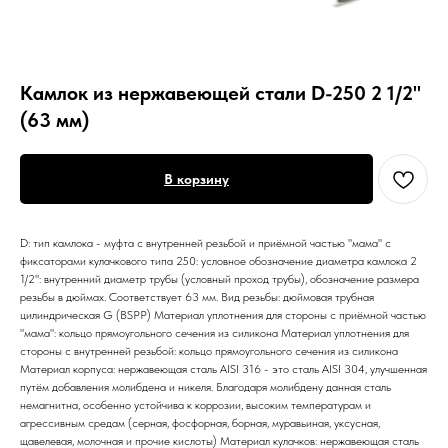
Камлок из нержавеющей стали D-250 2 1/2"
(63 мм)
В корзину
D: тип камлока - муфта с внутренней резьбой и приёмной частью "мама" с
фиксаторами кулачкового типа 250: условное обозначение диаметра камлока 2
1/2": внутренний диаметр трубы (условный проход трубы), обозначение размера
резьбы в дюймах. Соответствует 63 мм. Вид резьбы: дюймовая трубная
цилиндрическая G (BSPP) Материал уплотнения для стороны с приёмной частью
"мама": кольцо прямоугольного сечения из силикона Материал уплотнения для
стороны с внутренней резьбой: кольцо прямоугольного сечения из силикона
Материал корпуса: нержавеющая сталь AISI 316 - это сталь AISI 304, улучшенная
путём добавления молибдена и никеля. Благодаря молибдену данная сталь
немагнитна, особенно устойчива к коррозии, высоким температурам и
агрессивным средам (серная, фосфорная, борная, муравьиная, уксусная,
щавелевая, молочная и прочие кислоты) Материал кулачков: нержавеющая сталь