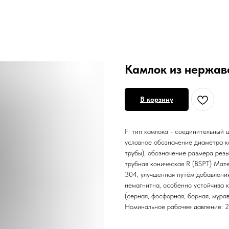
Камлок из нержаве
В корзину
F: тип камлока - соединительный 
условное обозначение диаметра к
трубы), обозначение размера резь
трубная коническая R (BSPT) Мате
304, улучшенная путём добавлени
немагнитна, особенно устойчива 
(серная, фосфорная, борная, мурав
Номинальное рабочее давление: 2