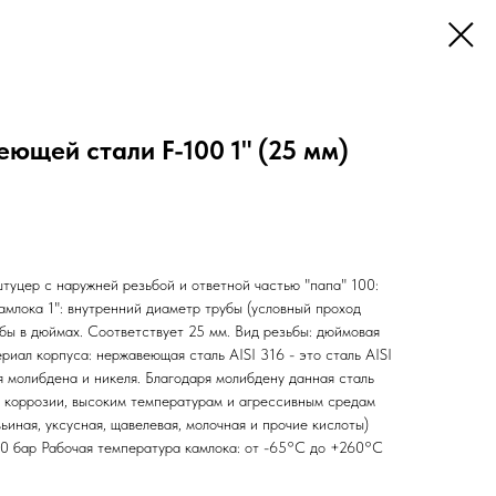
ющей стали F-100 1" (25 мм)
штуцер с наружней резьбой и ответной частью "папа" 100:
амлока 1": внутренний диаметр трубы (условный проход
бы в дюймах. Соответствует 25 мм. Вид резьбы: дюймовая
риал корпуса: нержавеющая сталь AISI 316 - это сталь AISI
я молибдена и никеля. Благодаря молибдену данная сталь
к коррозии, высоким температурам и агрессивным средам
ьиная, уксусная, щавелевая, молочная и прочие кислоты)
0 бар Рабочая температура камлока: от -65°C до +260°C