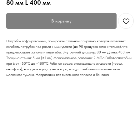
80 мм L 400 мм
В корзину
Патрубок гофрированный, армирован стальной спиралью, которая позволяет
изгибать патрубок под различными углами (до 90 градусов включительно), что
предотвращает заломы и перегибы. Внутренний диаметр: 80 мм Длина: 400 мм
Толщина стенки: 5 мм (±1 мм) Максимальное давление: 2 МПа Работоспособны
при t: от -50°С до +180°С Рабочая среда: охлаждающие жидкости (тосол,
антифриз), холодная вода, горячая вода, воздух с небольшим количеством
масляного тумана. Непригодны для дизельного топлива и бензина.