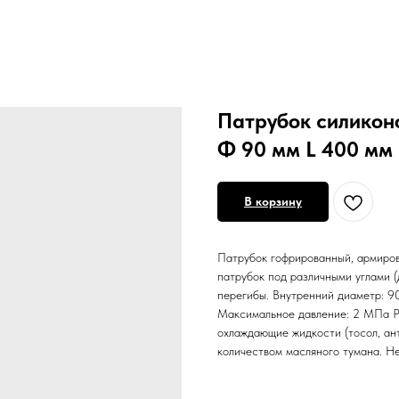
Патрубок силикон
Ф 90 мм L 400 мм
В корзину
Патрубок гофрированный, армиров
патрубок под различными углами (
перегибы. Внутренний диаметр: 90
Максимальное давление: 2 МПа Ра
охлаждающие жидкости (тосол, ант
количеством масляного тумана. Не