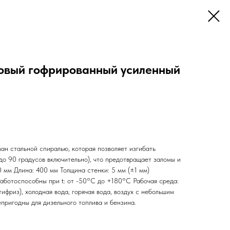
овый гофрированный усиленный
ан стальной спиралью, которая позволяет изгибать
до 90 градусов включительно), что предотвращает заломы и
 мм Длина: 400 мм Толщина стенки: 5 мм (±1 мм)
ботоспособны при t: от -50°С до +180°С Рабочая среда:
ифриз), холодная вода, горячая вода, воздух с небольшим
пригодны для дизельного топлива и бензина.