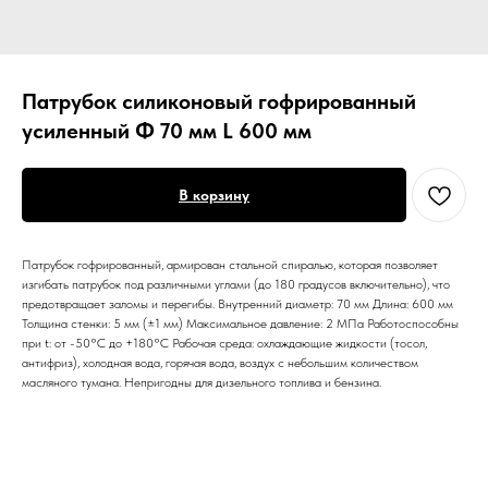
Патрубок силиконовый гофрированный
усиленный Ф 70 мм L 600 мм
В корзину
Патрубок гофрированный, армирован стальной спиралью, которая позволяет
изгибать патрубок под различными углами (до 180 градусов включительно), что
предотвращает заломы и перегибы. Внутренний диаметр: 70 мм Длина: 600 мм
Толщина стенки: 5 мм (±1 мм) Максимальное давление: 2 МПа Работоспособны
при t: от -50°С до +180°С Рабочая среда: охлаждающие жидкости (тосол,
антифриз), холодная вода, горячая вода, воздух с небольшим количеством
масляного тумана. Непригодны для дизельного топлива и бензина.