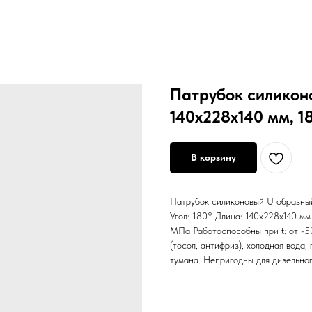
Патрубок силикон
140х228х140 мм, 1
В корзину
Патрубок силиконовый U образны
Угол: 180° Длина: 140х228х140 мм
МПа Работоспособны при t: от -
(тосол, антифриз), холодная вода,
тумана. Непригодны для дизельног