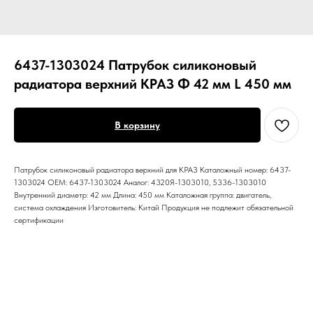
6437-1303024 Патрубок силиконовый
радиатора верхний КРАЗ Ф 42 мм L 450 мм
В корзину
Патрубок силиконовый радиатора верхний для КРАЗ Каталожный номер: 6437-
1303024 ОЕМ: 6437-1303024 Аналог: 4320Я-1303010, 5336-1303010
Внутренний диаметр: 42 мм Длина: 450 мм Каталожная группа: двигатель,
система охлаждения Изготовитель: Китай Продукция не подлежит обязательной
сертификации