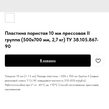
Пластина пористая 10 мм прессовая II
группа (500х700 мм, 2,7 кг) ТУ 38.105.867-
90
В корзину
Толщина: 10 мм (± 1.5 мм) Размер пластины: ~500 х 700 мм Группа: II (марка
резиновой смеси 7-13-141, кажущаяся плотность 510-850 кг/куб.м)
Работоспособна при t° от -45°С до +70°С Способ изготовления: прессовая,
несклеенная