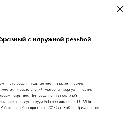
бразный с наружной резьбой
ем — это соединительные части пневматических
 местах их разветвлений. Материал: корпус - пластик,
елевым покрытием. Тип соединения: нажимной
ая среда: воздух, вакуум Рабочее давление: 1.0 МПа
 Работоспособны при t° от -20°С до +60°С Применяется