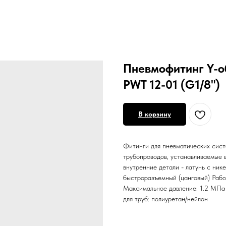
Пневмофитинг Y-о
PWT 12-01 (G1/8")
В корзину
Фитинги для пневматических сист
трубопроводов, устанавливаемые в
внутренние детали - латунь с ник
быстроразъемный (цанговый) Рабоч
Максимальное давление: 1.2 МПа
для труб: полиуретан/нейлон