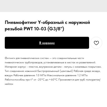
Пневмофитинг Y-образный с наружной
резьбой PWT 10-03 (G3/8")
В корзину
Фитинги для пневматических систем — это соединительные части
пневматических трубопроводов, устанавливаемые в местах их разветвлений.
Материал: корпус - пластик, внутренние детали - латунь с никелевым покрытием.
Тип соединения: нажимной быстроразъемный (цанговый) Рабочая среда: воздух,
вакуум Рабочее давление: 1.0 МПа Максимальное давление: 1.2 МПа
Работоспособны при t° от -20°С до +60°С Применяется для труб: полиуретан/
нейлон