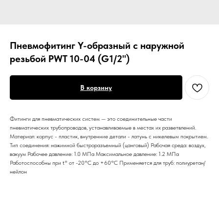
Пневмофитинг Y-образный с наружной
резьбой PWT 10-04 (G1/2")
В корзину
Фитинги для пневматических систем — это соединительные части
пневматических трубопроводов, устанавливаемые в местах их разветвлений.
Материал: корпус - пластик, внутренние детали - латунь с никелевым покрытием.
Тип соединения: нажимной быстроразъемный (цанговый) Рабочая среда: воздух,
вакуум Рабочее давление: 1.0 МПа Максимальное давление: 1.2 МПа
Работоспособны при t° от -20°С до +60°С Применяется для труб: полиуретан/
нейлон