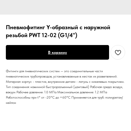
Пневмофитинг Y-образный с наружной
резьбой PWT 12-02 (G1/4")
В корзину
Фитинги для пневматических систем — это соединительные части
пневматических трубопроводов, устанавливаемые в местах их разветвлений.
Материал: корпус - пластик, внутренние детали - латунь с никелевым покрытием.
Тип соединения: нажимной быстроразъемный (цанговый) Рабочая среда: воздух,
вакуум Рабочее давление: 1.0 МПа Максимальное давление: 1.2 МПа
Работоспособны при t° от -20°С до +60°С Применяется для труб: полиуретан/
нейлон