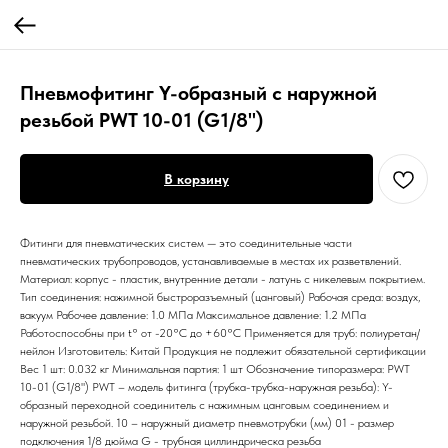
Пневмофитинг Y-образный с наружной
резьбой PWT 10-01 (G1/8")
В корзину
Фитинги для пневматических систем — это соединительные части
пневматических трубопроводов, устанавливаемые в местах их разветвлений.
Материал: корпус - пластик, внутренние детали - латунь с никелевым покрытием.
Тип соединения: нажимной быстроразъемный (цанговый) Рабочая среда: воздух,
вакуум Рабочее давление: 1.0 МПа Максимальное давление: 1.2 МПа
Работоспособны при t° от -20°С до +60°С Применяется для труб: полиуретан/
нейлон Изготовитель: Китай Продукция не подлежит обязательной сертификации
Вес 1 шт: 0.032 кг Минимальная партия: 1 шт Обозначение типоразмера: PWT
10-01 (G1/8") PWT – модель фитинга (трубка-трубка-наружная резьба): Y-
образный переходной соединитель с нажимным цанговым соединением и
наружной резьбой. 10 – наружный диаметр пневмотрубки (мм) 01 - размер
подключения 1/8 дюйма G - трубная циллиндрическа резьба