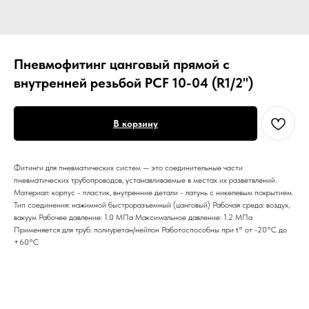
Пневмофитинг цанговый прямой с
внутренней резьбой PCF 10-04 (R1/2")
В корзину
Фитинги для пневматических систем — это соединительные части
пневматических трубопроводов, устанавливаемые в местах их разветвлений.
Материал: корпус - пластик, внутренние детали - латунь с никелевым покрытием.
Тип соединения: нажимной быстроразъемный (цанговый) Рабочая среда: воздух,
вакуум Рабочее давление: 1.0 МПа Максимальное давление: 1.2 МПа
Применяется для труб: полиуретан/нейлон Работоспособны при t° от -20°С до
+60°С