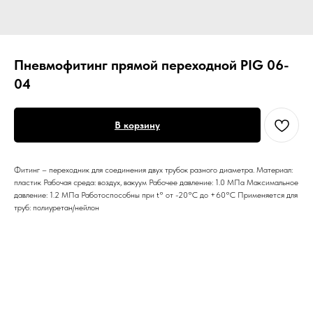
Пневмофитинг прямой переходной PIG 06-
04
В корзину
Фитинг – переходник для соединения двух трубок разного диаметра. Материал:
пластик Рабочая среда: воздух, вакуум Рабочее давление: 1.0 МПа Максимальное
давление: 1.2 МПа Работоспособны при t° от -20°С до +60°С Применяется для
труб: полиуретан/нейлон