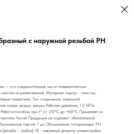
бразный с наружной резьбой PH
ем — это соединительные части пневматических
 местах их разветвлений. Материал: корпус - пластик,
елевым покрытием. Тип соединения: нажимной
ая среда: воздух, вакуум Рабочее давление: 1.0 МПа
 Работоспособны при t° от -20°С до +60°С Применяется
товитель: Китай Продукция не подлежит обязательной
 Минимальная партия: 1 шт Обозначение типоразмера: PH
а (резьба – трубка) 10 - наружный диаметр пневмотрубки