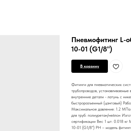
Пневмофитинг L-о
10-01 (G1/8")
В корзину
Фитинги для пневматических сист
трубопроводов, устанавливаемые в
внутренние детали - латунь с ник
быстроразъемный (цанговый) Рабоч
Максимальное давление: 1.2 МПа
для труб: полиуретан/нейлон Изго
сертификации Вес 1 шт: 0.018 кг
10-01 (G1/8") PH – модель фитинг