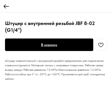
Штуцер с внутренней резьбой JBF 8-02
(G1/4")
В корзину
Штуцер пневматический с внутренней резьбой предназначен для подключения
пневмоинструмента. Материал: латунь с никелевым покрытием. Рабочая среда:
воздух, вакуум Рабочее давление: 1.0 МПа Максимальное давление: 1.2 МПа
Работоспособны при t° от -20°С до +60°С Применяется для труб: полиуретан/
нейлон