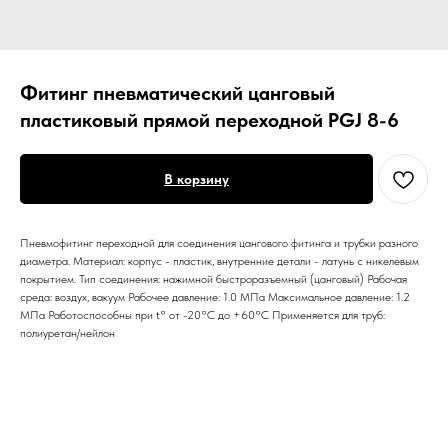
Фитинг пневматический цанговый
пластиковый прямой переходной PGJ 8-6
В корзину
Пневмофитинг переходной для соединения цангового фитинга и трубки разного
диаметра. Материал: корпус - пластик, внутренние детали - латунь с никелевым
покрытием. Тип соединения: нажимной быстроразъемный (цанговый) Рабочая
среда: воздух, вакуум Рабочее давление: 1.0 МПа Максимальное давление: 1.2
МПа Работоспособны при t° от -20°С до +60°С Применяется для труб:
полиуретан/нейлон