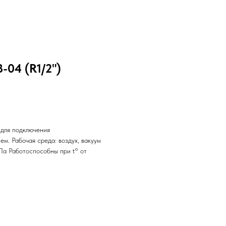
-04 (R1/2")
 для подключения
м. Рабочая среда: воздух, вакуум
Па Работоспособны при t° от