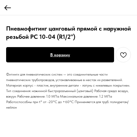
Пневмофитинг цанговый прямой с наружной
резьбой PC 10-04 (R1/2")
В корзину
Фитинги для пневматических систем — это соединительные части
пневматических трубопроводов, устанавливаемые в местах их разветвлений.
Материал: корпус - пластик, внутренние детали - латунь с никелевым покрытием.
Тип соединения: нажимной быстроразъемный (цанговый) Рабочая среда: воздух,
вакуум Рабочее давление: 1.0 МПа Максимальное давление: 1.2 МПа
Работоспособны при t° от -20°С до +60°С Применяется для труб: полиуретан/
нейлон