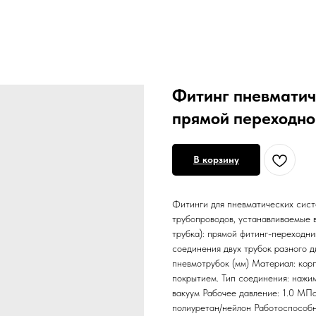
Фитинг пневматич
прямой переходно
В корзину
Фитинги для пневматических сист
трубопроводов, устанавливаемые в
трубка): прямой фитинг-переходн
соединения двух трубок разного 
пневмотрубок (мм) Материал: корп
покрытием. Тип соединения: нажи
вакуум Рабочее давление: 1.0 МП
полиуретан/нейлон Работоспособн