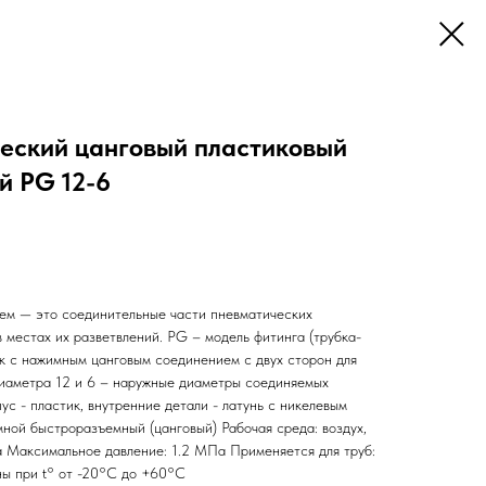
еский цанговый пластиковый
й PG 12-6
ем — это соединительные части пневматических
 местах их разветвлений. PG – модель фитинга (трубка-
ик с нажимным цанговым соединением с двух сторон для
диаметра 12 и 6 – наружные диаметры соединяемых
ус - пластик, внутренние детали - латунь с никелевым
мной быстроразъемный (цанговый) Рабочая среда: воздух,
а Максимальное давление: 1.2 МПа Применяется для труб:
ы при t° от -20°С до +60°С