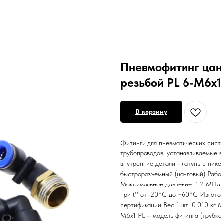
Пневмофитинг цан
резьбой PL 6-М6х1
В корзину
Фитинги для пневматических сист
трубопроводов, устанавливаемые в
внутренние детали - латунь с ник
быстроразъемный (цанговый) Рабоч
Максимальное давление: 1.2 МПа 
при t° от -20°С до +60°С Изгото
сертификации Вес 1 шт: 0.010 кг
М6х1 PL – модель фитинга (трубка