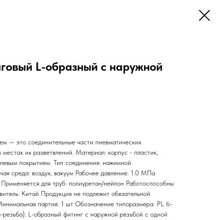
говый L-образный с наружной
ем — это соединительные части пневматических
 местах их разветвлений. Материал: корпус - пластик,
елевым покрытием. Тип соединения: нажимной
ая среда: воздух, вакуум Рабочее давление: 1.0 МПа
Применяется для труб: полиуретан/нейлон Работоспособны
витель: Китай Продукция не подлежит обязательной
 Минимальная партия: 1 шт Обозначение типоразмера: PL 6-
-резьба): L-образный фитинг с наружной резьбой с одной