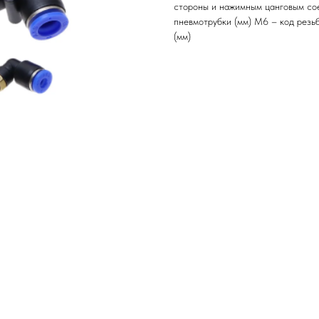
стороны и нажимным цанговым со
пневмотрубки (мм) М6 – код резьб
(мм)