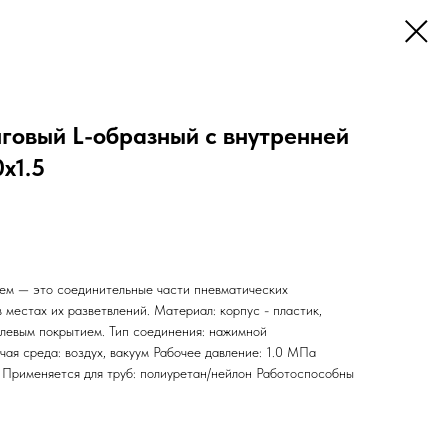
говый L-образный с внутренней
х1.5
ем — это соединительные части пневматических
 местах их разветвлений. Материал: корпус - пластик,
елевым покрытием. Тип соединения: нажимной
ая среда: воздух, вакуум Рабочее давление: 1.0 МПа
Применяется для труб: полиуретан/нейлон Работоспособны