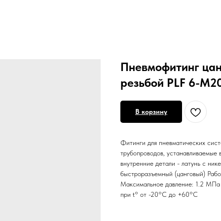
Пневмофитинг цан
резьбой PLF 6-М20
В корзину
Фитинги для пневматических сист
трубопроводов, устанавливаемые в
внутренние детали - латунь с ник
быстроразъемный (цанговый) Рабоч
Максимальное давление: 1.2 МПа 
при t° от -20°С до +60°С