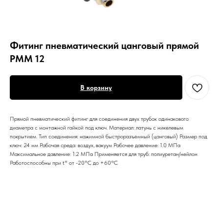
Фитинг пневматический цанговый прямой
PMM 12
В корзину
Прямой пневматический фитинг для соединения двух трубок одинакового
диаметра с монтажной гайкой под ключ. Материал: латунь с никелевым
покрытием. Тип соединения: нажимной быстроразъемный (цанговый) Размер под
ключ: 24 мм Рабочая среда: воздух, вакуум Рабочее давление: 1.0 МПа
Максимальное давление: 1.2 МПа Применяется для труб: полиуретан/нейлон
Работоспособны при t° от -20°С до +60°С