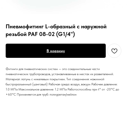
Пневмофитинг L-образный с наружной
резьбой PAF 08-02 (G1/4")
В корзину
Фитинги для пневматических систем — это соединительные части
пневматических трубопроводов, устанавливаемые в местах их разветвлений.
Материал: латунь с никелевым покрытием. Тип соединения: нажимной
быстроразъемный (цанговый) Рабочая среда: воздух, вакуум Рабочее давление:
1.0 МПа Максимальное давление: 1.2 МПа Работоспособны при t° от -20°С до
+60°С Применяется для труб: полиуретан/нейлон