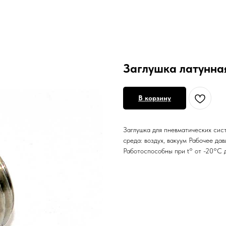
Заглушка латунная
В корзину
Заглушка для пневматических сис
среда: воздух, вакуум Рабочее д
Работоспособны при t° от -20°С 