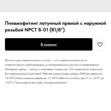
Пневмофитинг латунный прямой с наружной
резьбой NPCT 8-01 (R1/8")
В корзину
Фитинги для пневматических систем — это соединительные части
пневматических трубопроводов, устанавливаемые в местах их разветвлений.
Материал: корпус - латунь с никелевым покрытием. Тип соединения: нажимной
быстроразъемный (цанговый) Рабочая среда: воздух, вакуум Рабочее давление:
1.0 МПа Максимальное давление: 1.2 МПа Работоспособны при t° от -20°С до
+60°С Применяется для труб: полиуретан/нейлон