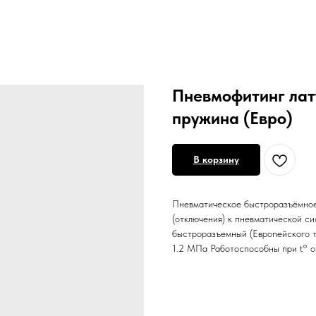
Пневмофитинг лат
пружина (Евро)
В корзину
Пневматическое быстроразъёмное
(отключения) к пневматической си
быстроразъемный (Европейского т
1.2 МПа Работоспособны при t° о