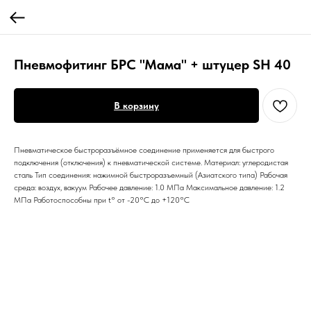
Пневмофитинг БРС "Мама" + штуцер SH 40
В корзину
Пневматическое быстроразъёмное соединение применяется для быстрого
подключения (отключения) к пневматической системе. Материал: углеродистая
сталь Тип соединения: нажимной быстроразъемный (Азиатского типа) Рабочая
среда: воздух, вакуум Рабочее давление: 1.0 МПа Максимальное давление: 1.2
МПа Работоспособны при t° от -20°С до +120°С