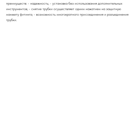
преимуществ: - надежность; - установка без использования дополнительных
инструментов; - снятие трубки осуществляет одним нажатием на защитную
манжету фитинга; - возможность многократного присоединения и разъединения
трубки.