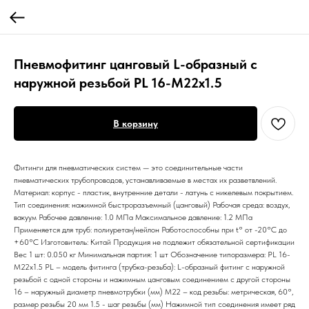
Пневмофитинг цанговый L-образный с
наружной резьбой PL 16-М22х1.5
В корзину
Фитинги для пневматических систем — это соединительные части
пневматических трубопроводов, устанавливаемые в местах их разветвлений.
Материал: корпус - пластик, внутренние детали - латунь с никелевым покрытием.
Тип соединения: нажимной быстроразъемный (цанговый) Рабочая среда: воздух,
вакуум Рабочее давление: 1.0 МПа Максимальное давление: 1.2 МПа
Применяется для труб: полиуретан/нейлон Работоспособны при t° от -20°С до
+60°С Изготовитель: Китай Продукция не подлежит обязательной сертификации
Вес 1 шт: 0.050 кг Минимальная партия: 1 шт Обозначение типоразмера: PL 16-
М22х1.5 PL – модель фитинга (трубка-резьба): L-образный фитинг с наружной
резьбой с одной стороны и нажимным цанговым соединением с другой стороны
16 – наружный диаметр пневмотрубки (мм) М22 – код резьбы: метрическая, 60°,
размер резьбы 20 мм 1.5 - шаг резьбы (мм) Нажимной тип соединения имеет ряд