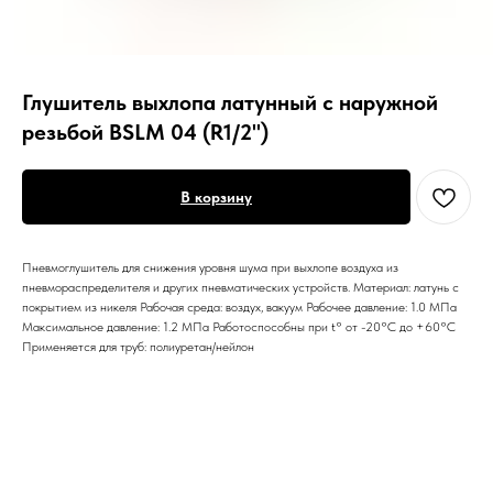
Глушитель выхлопа латунный с наружной
резьбой BSLM 04 (R1/2")
В корзину
Пневмоглушитель для снижения уровня шума при выхлопе воздуха из
пневмораспределителя и других пневматических устройств. Материал: латунь с
покрытием из никеля Рабочая среда: воздух, вакуум Рабочее давление: 1.0 МПа
Максимальное давление: 1.2 МПа Работоспособны при t° от -20°С до +60°С
Применяется для труб: полиуретан/нейлон