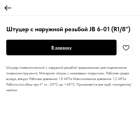
Штуцер с наружной резьбой JB 6-01 (R1/8")
В корзину
Штуцер пневматический с наружной резьбой предназначен для подключения
пневмоинструмента. Материал: латунь с никелевым покрытием. Рабочая среда:
воздух, вакуум Рабочее давление: 1.0 МПа Максимальное давление: 1.2 МПа
Работоспособны при t° от -20°С до +60°С Применяется для труб: полиуретан/
нейлон