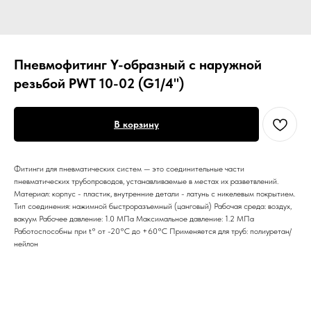
Пневмофитинг Y-образный с наружной
резьбой PWT 10-02 (G1/4")
В корзину
Фитинги для пневматических систем — это соединительные части
пневматических трубопроводов, устанавливаемые в местах их разветвлений.
Материал: корпус - пластик, внутренние детали - латунь с никелевым покрытием.
Тип соединения: нажимной быстроразъемный (цанговый) Рабочая среда: воздух,
вакуум Рабочее давление: 1.0 МПа Максимальное давление: 1.2 МПа
Работоспособны при t° от -20°С до +60°С Применяется для труб: полиуретан/
нейлон