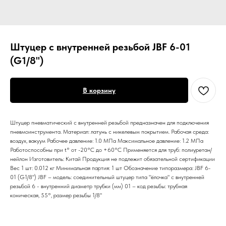
Штуцер с внутренней резьбой JBF 6-01
(G1/8")
В корзину
Штуцер пневматический с внутренней резьбой предназначен для подключения
пневмоинструмента. Материал: латунь с никелевым покрытием. Рабочая среда:
воздух, вакуум Рабочее давление: 1.0 МПа Максимальное давление: 1.2 МПа
Работоспособны при t° от -20°С до +60°С Применяется для труб: полиуретан/
нейлон Изготовитель: Китай Продукция не подлежит обязательной сертификации
Вес 1 шт: 0.012 кг Минимальная партия: 1 шт Обозначение типоразмера: JBF 6-
01 (G1/8") JBF – модель: соединительный штуцер типа "ёлочка" с внутренней
резьбой 6 - внутренний диаметр трубки (мм) 01 – код резьбы: трубная
коническая, 55°, размер резьбы 1/8"