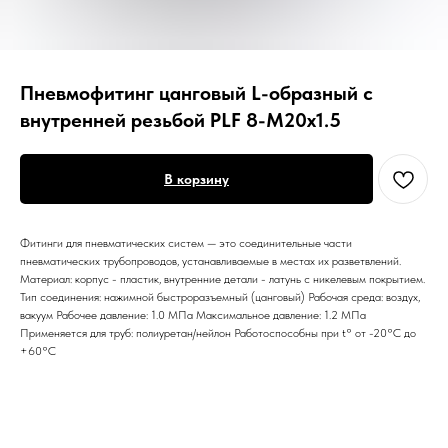
Пневмофитинг цанговый L-образный с
внутренней резьбой PLF 8-М20х1.5
В корзину
Фитинги для пневматических систем — это соединительные части
пневматических трубопроводов, устанавливаемые в местах их разветвлений.
Материал: корпус - пластик, внутренние детали - латунь с никелевым покрытием.
Тип соединения: нажимной быстроразъемный (цанговый) Рабочая среда: воздух,
вакуум Рабочее давление: 1.0 МПа Максимальное давление: 1.2 МПа
Применяется для труб: полиуретан/нейлон Работоспособны при t° от -20°С до
+60°С