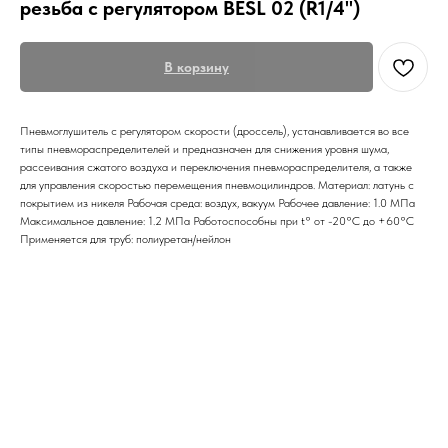
резьба с регулятором BESL 02 (R1/4")
В корзину
Пневмоглушитель с регулятором скорости (дроссель), устанавливается во все
типы пневмораспределителей и предназначен для снижения уровня шума,
рассеивания сжатого воздуха и переключения пневмораспределителя, а также
для управления скоростью перемещения пневмоцилиндров. Материал: латунь с
покрытием из никеля Рабочая среда: воздух, вакуум Рабочее давление: 1.0 МПа
Максимальное давление: 1.2 МПа Работоспособны при t° от -20°С до +60°С
Применяется для труб: полиуретан/нейлон