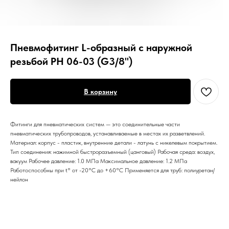
Пневмофитинг L-образный с наружной
резьбой PH 06-03 (G3/8")
В корзину
Фитинги для пневматических систем — это соединительные части
пневматических трубопроводов, устанавливаемые в местах их разветвлений.
Материал: корпус - пластик, внутренние детали - латунь с никелевым покрытием.
Тип соединения: нажимной быстроразъемный (цанговый) Рабочая среда: воздух,
вакуум Рабочее давление: 1.0 МПа Максимальное давление: 1.2 МПа
Работоспособны при t° от -20°С до +60°С Применяется для труб: полиуретан/
нейлон