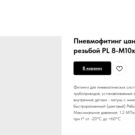
Пневмофитинг цан
резьбой PL 8-М10х
В корзину
Фитинги для пневматических сист
трубопроводов, устанавливаемые в
внутренние детали - латунь с ник
быстроразъемный (цанговый) Рабоч
Максимальное давление: 1.2 МПа 
при t° от -20°С до +60°С