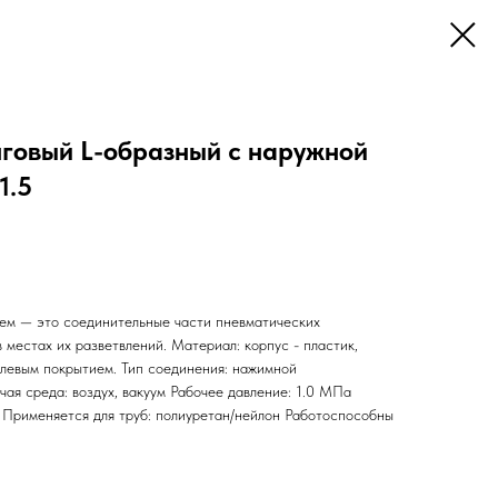
говый L-образный с наружной
1.5
ем — это соединительные части пневматических
 местах их разветвлений. Материал: корпус - пластик,
елевым покрытием. Тип соединения: нажимной
ая среда: воздух, вакуум Рабочее давление: 1.0 МПа
Применяется для труб: полиуретан/нейлон Работоспособны