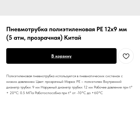
Пневмотрубка полиэтиленовая PE 12х9 мм
(5 атм, прозрачная) Китай
В корзину
Полиэтиленовая пневмотрубка используется в пневматических системах с
низким давлением Цвет: прозрачный Марка: PE – полиэтилен Внутренний
диаметр трубки: 9 мм Наружный диаметр трубки: 12 мм Рабочее давление при t°
+ 20°C: 0.5 МПа Работоспособна при t° от -10°C до +60°C