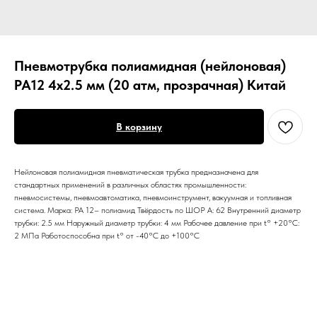
Пневмотрубка полиамидная (нейлоновая)
PA12 4х2.5 мм (20 атм, прозрачная) Китай
В корзину
Нейлоновая полиамидная пневматическая трубка предназначена для
стандартных применений в различных областях промышленности:
пневмосистемы, пневмоавтоматика, пневмоинструмент, вакуумная и топливная
система. Марка: PA 12– полиамид Твёрдость по ШОР А: 62 Внутренний диаметр
трубки: 2.5 мм Наружный диаметр трубки: 4 мм Рабочее давление при t° +20°C:
2 МПа Работоспособна при t° от -40°C до +100°C