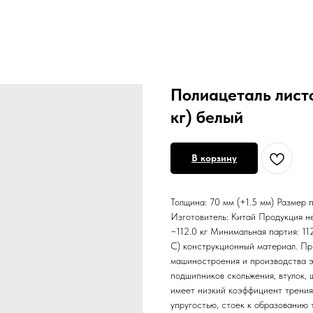
Полиацеталь листо
кг) белый
В корзину
Толщина: 70 мм (+1.5 мм) Размер
Изготовитель: Китай Продукция н
~112.0 кг Минимальная партия: 1
С) конструкционный материал. Пр
машиностроения и производства э
подшипников скольжения, втулок, 
имеет низкий коэффициент трения
упругостью, стоек к образованию 