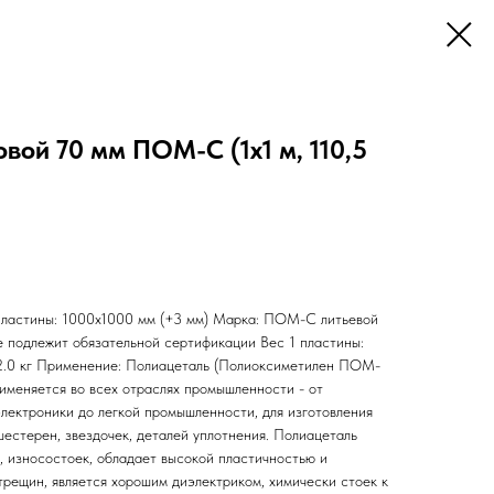
вой 70 мм ПОМ-С (1х1 м, 110,5
 пластины: 1000х1000 мм (+3 мм) Марка: ПОМ-С литьевой
е подлежит обязательной сертификации Вес 1 пластины:
12.0 кг Применение: Полиацеталь (Полиоксиметилен ПОМ-
именяется во всех отраслях промышленности - от
лектроники до легкой промышленности, для изготовления
шестерен, звездочек, деталей уплотнения. Полиацеталь
, износостоек, обладает высокой пластичностью и
трещин, является хорошим диэлектриком, химически стоек к