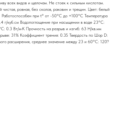
иву всех видов и щелочам. Не стоек к сильным кислотам.
 чистая, ровная, без сколов, раковин и трещин. Цвет: белый
: Работоспособен при t° от -50°C до +100°C Температура
1.4 г/куб.см Водопоглощение при насыщении в воде 23°C:
C: 0.3 Вт/м•К Прочность на разрыв и изгиб: 63 Н/кв.мм
рыве: 31% Коэффициент трения: 0.35 Твердость по Шор D:
ого расширения, среднее значение между 23 и 60°C: 120?