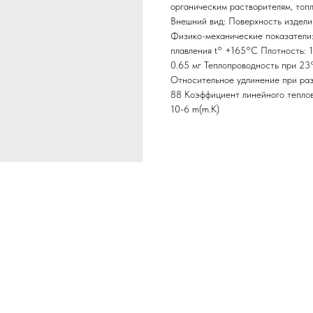
органическим растворителям, топл
Внешний вид: Поверхность изделий
Физико-механические показатели
плавления t° +165°C Плотность: 
0.65 мг Теплопроводность при 23°
Относительное удлинение при раз
88 Коэффициент линейного теплов
10-6 m(m.K)