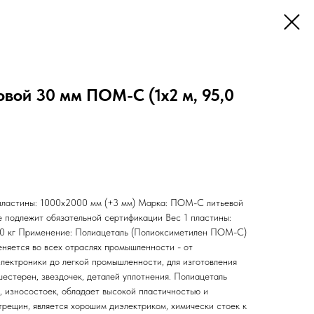
вой 30 мм ПОМ-С (1х2 м, 95,0
 пластины: 1000х2000 мм (+3 мм) Марка: ПОМ-С литьевой
е подлежит обязательной сертификации Вес 1 пластины:
9.0 кг Применение: Полиацеталь (Полиоксиметилен ПОМ-С)
няется во всех отраслях промышленности - от
лектроники до легкой промышленности, для изготовления
шестерен, звездочек, деталей уплотнения. Полиацеталь
, износостоек, обладает высокой пластичностью и
трещин, является хорошим диэлектриком, химически стоек к